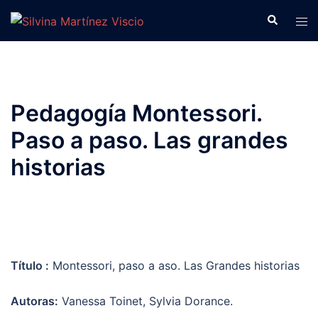
emociones
emociones
emociones
emociones
Saltar
Buscar
Alte
al
men
contenido
Las emociones están presentes a cada instante.
Inteligencia Emocional en Educación Infantil
¿Cómo te sientes?
¿Cómo te sientes?
CLICK PARA EMPEZAR
CLICK PARA EMPEZAR
CLICK PARA EMPEZAR
CLICK PARA EMPEZAR
Pedagogía Montessori.
Paso a paso. Las grandes
historias
Título :
Montessori, paso a aso. Las Grandes historias
Autoras:
Vanessa Toinet, Sylvia Dorance.