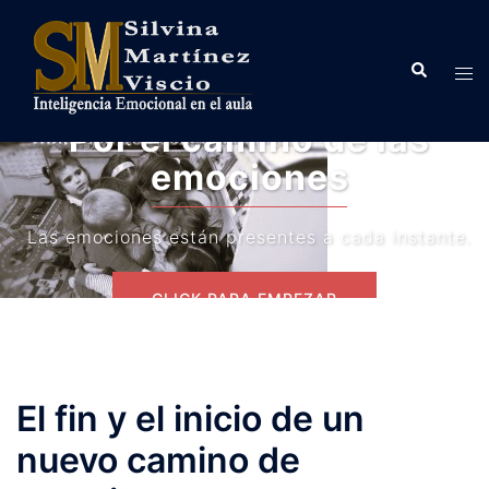
Saltar
al
Buscar
contenido
Alte
men
Por el camino de las
emociones
Las emociones están presentes a cada instante.
CLICK PARA EMPEZAR
El fin y el inicio de un
nuevo camino de