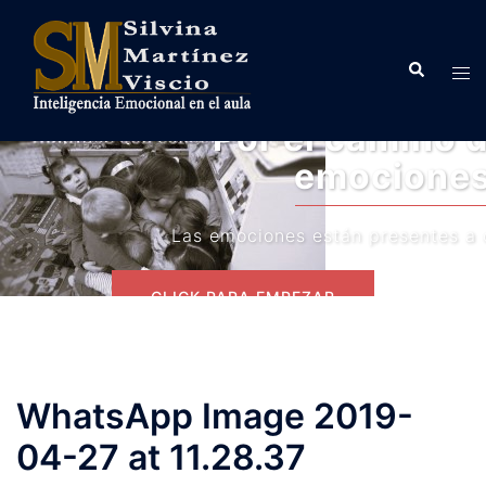
Saltar
al
Buscar
contenido
Alte
men
Por el camino de las
emociones
Las emociones están presentes a cada instante
CLICK PARA EMPEZAR
WhatsApp Image 2019-
04-27 at 11.28.37