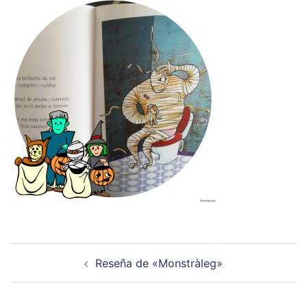
Navegación
Reseña de «Monstràleg»
de
entradas